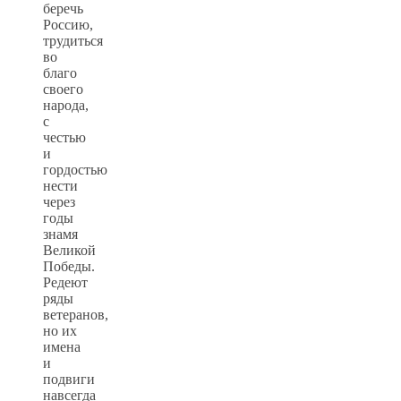
беречь
Россию,
трудиться
во
благо
своего
народа,
с
честью
и
гордостью
нести
через
годы
знамя
Великой
Победы.
Редеют
ряды
ветеранов,
но их
имена
и
подвиги
навсегда