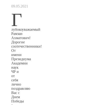
09.05.2021
Г
лубокоуважаемый
Рамзан
Ахматович!
Дорогие
соотечественники!
От
имени
Президиума
Академии
наук
ЧР и
от
себя
лично
поздравляю
Вас с
Днем
Победы