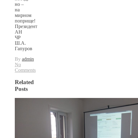
но –
на
мирном
поприще!
Президент
АН
ЧР
Ш.А.
Гапуров
By
admin
No
Comments
Related
Posts