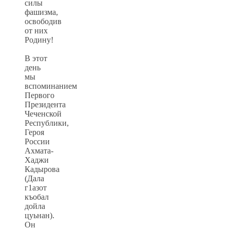
силы
фашизма,
освободив
от них
Родину!
В этот
день
мы
вспоминанием
Первого
Президента
Чеченской
Республики,
Героя
России
Ахмата-
Хаджи
Кадырова
(Дала
г1азот
къобал
дойла
цуьнан).
Он