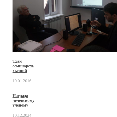
Тхан
семинарехь
хьеший
19.01.2016
Награда
чеченскому
ученому
10.12.2024