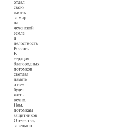
отдал
свою
жизнь
за мир
на
чеченской
земле
и
целостность
России.
В
сердцах
благородных
потомков
светлая
память
о нем
будет
жить
вечно.
Нам,
потомкам
защитников
Отечества,
завещано