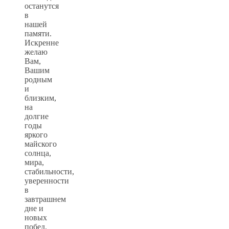
останутся
в
нашей
памяти.
Искренне
желаю
Вам,
Вашим
родным
и
близким,
на
долгие
годы
яркого
майского
солнца,
мира,
стабильности,
уверенности
в
завтрашнем
дне и
новых
побед,