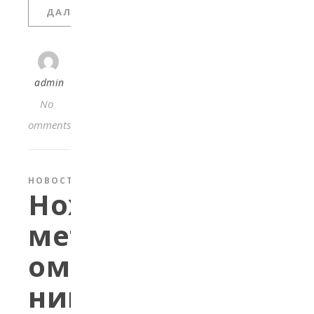
ДАЛЬШЕ
admin
No
Comments
НОВОСТИ
Нохчийн
меттан
омографаш
нийса