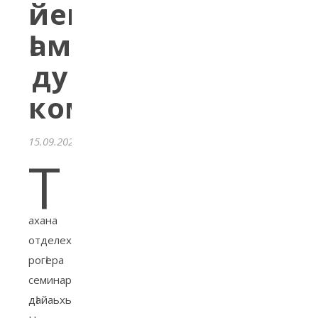
йеша
Ӏамор
ду
компьютерна
15.09.2021
Т
ахана
отделехь
рогӀера
семинар
дӀайаьхьира.