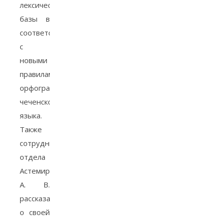
лексической
базы в
соответствие
с
новыми
правилами
орфографии
чеченского
языка.
Также
сотрудник
отдела
Астемиров
А. В.
рассказал
о своей