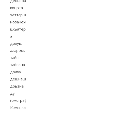
декъера
коьрта
хаттарш
йозанехь
цхьатерра
а
долуш,
аларехь
тайп-
тайпана
долчу
дешнашца
доьзна
ду
(омографашца).
Компьютерна