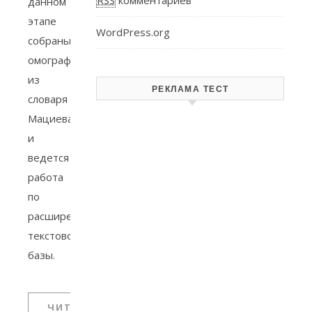
RSS
комментариев
данном
этапе
WordPress.org
собраны
омографы
из
РЕКЛАМА ТЕСТ
словаря
Мациева
и
ведется
работа
по
расширению
текстовой
базы.
ЧИТАТЬ