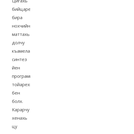
Цигахь
бийцаре
бира
нохчийн
маттахь
долчу
къамелан
синтез
йен
программа
тойарехь
бен
болх.
Карарчу
хенахь
цу