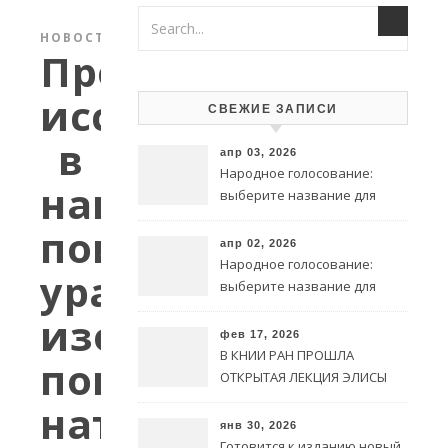
НОВОСТИ
Продолжаются
исследования
СВЕЖИЕ ЗАПИСИ
в
апр 03, 2026
Народное голосование:
направлении
выберите название для
символа @ на чеченском
поиска
языке
апр 02, 2026
Народное голосование:
уравнения
выберите название для
символа @ на чеченском
изотерм
языке
фев 17, 2026
В КНИИ РАН ПРОШЛА
поверхностного
ОТКРЫТАЯ ЛЕКЦИЯ ЭЛИСЫ
ИЗРАИЛОВОЙ
натяжения
янв 30, 2026
Готовится к изданию новый