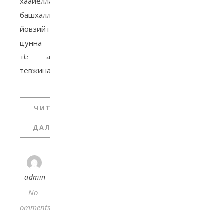
хаайелла
башхаллаш
йовзийтича,
цунна
тӀе а
тевжина…
ЧИТАТЬ
ДАЛЬШЕ
admin
No
Comments