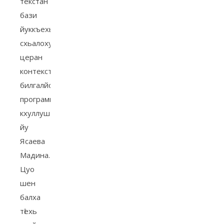
текстан
бази
йуккъехь
схьалохуш,
церан
контекст
билгалйоккхуш
программа
кхуллуш
йу
Ясаева
Мадина.
Цуо
шен
балха
тӀехь