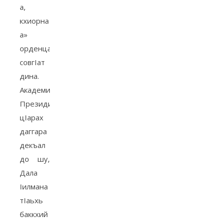
а,
кхиорна
а»
орденца
совгIат
дина.
Академин
Президиуман
цIарах
даггара
декъал
до шу,
Дала
Iилмана
тIаьхь
баккхий