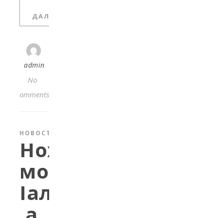
ДАЛЬШЕ
admin
No
Comments
НОВОСТИ
Нохчийн
мотт
Iалашбарна
а,