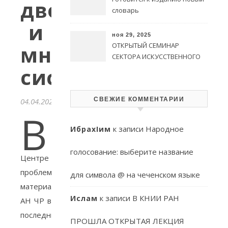
двойных
словарь
и
ноя 29, 2025
многокомпонентн
ОТКРЫТЫЙ СЕМИНАР
СЕКТОРА ИСКУССТВЕННОГО
систем
ИНТЕЛЛЕКТА КНИИ РАН
СВЕЖИЕ КОММЕНТАРИИ
04.04.2022
В
к записи
Народное
ИбрахIим
голосование: выберите название
Центре
проблем
для символа @ на чеченском языке
материаловедения
к записи
В КНИИ РАН
Ислам
АН ЧР в
последние
ПРОШЛА ОТКРЫТАЯ ЛЕКЦИЯ