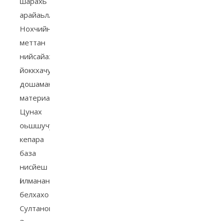
шарахь
арайаьллчу
Нохчийн
меттан
нийсайаздаран
йоккхачу
дошаман
материалах.
Цунах
оьшшучу
кепара
база
нисйеш
Ӏилманан
белхахо
Султанов