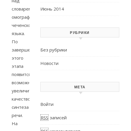
над
словарем
Июнь 2014
омографов
чеченского
языка.
РУБРИКИ
По
завершению
Без рубрики
этого
Новости
этапа
появится
возможность
МЕТА
увеличить
качество
Войти
синтеза
речи.
RSS
записей
На