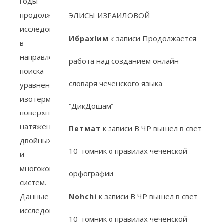
годы
продолжаются
ЭЛИСЫ ИЗРАИЛОВОЙ
исследования
к записи
Продолжается
ИбрахIим
в
направлении
работа над созданием онлайн
поиска
словаря чеченского языка
уравнения
изотерм
“ДикДошам”
поверхностного
натяжения
к записи
В ЧР вышел в свет
Петмат
двойных
10-томник о правилах чеченской
и
многокомпонентных
орфографии
систем.
Данные
к записи
В ЧР вышел в свет
Nohchi
исследования
10-томник о правилах чеченской