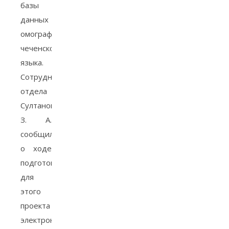
базы
данных
омографов
чеченского
языка.
Сотрудник
отдела
Султанов
З. А.
сообщил
о ходе
подготовки
для
этого
проекта
электронной