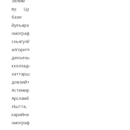
Зелим
ву. Цу
бази
йукъара
омографаш
схьагулйаран
алгоритман
декъехь
кхолладелла
хаттарш
довзийтира
Астемиров
Арсламбека.
Иштта,
карийна
омографаш