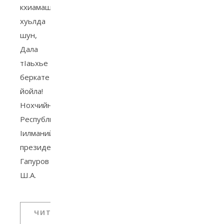
кхиамаш
хуьлда
шун,
Дала
тIаьхье
беркате
йойла!
Нохчийн
Республикин
Iилманийн
президент
Гапуров
Ш.А.
ЧИТАТЬ