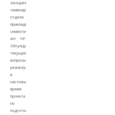
заседание
семинара
отдела
прикладной
семиотики
АН ЧР.
Обсуждались
текущие
вопросы
реализуемого
в
настоящее
время
проекта
по
подготовке