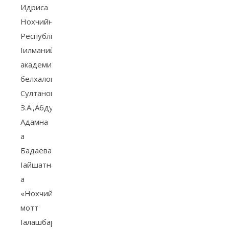
Идриса
Нохчийн
Республикин
Iилманийн
академин
белхалошна
Султанов
З.А.,Абдулкадыров
Адамна
а
Бадаева
Iайшатна
а
«Нохчийн
мотт
Iалашбарна