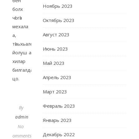
бен
Ноябрь 2023
болх
чӀогӀа
Октябрь 2023
мехала
Август 2023
а,
тӀаьхьало
Июнь 2023
йолуш а
хилар
Май 2023
билгалдаьккхира
Апрель 2023
цо.
Март 2023
Февраль 2023
By
admin
Январь 2023
No
Декабрь 2022
Comments