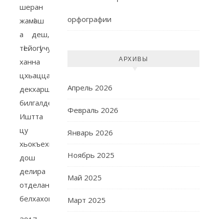
шеран
орфографии
жамӀаш
а деш,
тӀейогӀучу
АРХИВЫ
ханна
цхьацца
Апрель 2026
декхарш
билгалдехира.
Февраль 2026
Иштта
цу
Январь 2026
хьокъехь
Ноябрь 2025
дош
делира
Май 2025
отделан
белхахошка.
Март 2025