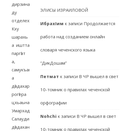
дирзина
ЭЛИСЫ ИЗРАИЛОВОЙ
ду
отделехь.
к записи
Продолжается
ИбрахIим
Кху
работа над созданием онлайн
шарахь
а иштта
словаря чеченского языка
паргӀат
а,
“ДикДошам”
самукъане
к записи
В ЧР вышел в свет
Петмат
а
дӀадахара
10-томник о правилах чеченской
рогӀера
цхьаьнакхетар.
орфографии
Умархаджиев
к записи
В ЧР вышел в свет
Nohchi
Салаудис
дӀадаханчу
10-томник о правилах чеченской