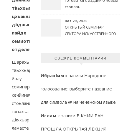
Готовится к изданию новый
словарь
тӀаьххьара
цхьаьнакхетар
ноя 29, 2025
дӀадаьхьира
ОТКРЫТЫЙ СЕМИНАР
пайде
СЕКТОРА ИСКУССТВЕННОГО
ИНТЕЛЛЕКТА КНИИ РАН
семиотикин
отделехь.
СВЕЖИЕ КОММЕНТАРИИ
Шарахь
тӀаьххьара
к записи
Народное
ИбрахIим
йолу
семинар
голосование: выберите название
кечйиначу
для символа @ на чеченском языке
стоьлана
гонахьа
к записи
В КНИИ РАН
Ислам
дӀаяхьар
ламасте
ПРОШЛА ОТКРЫТАЯ ЛЕКЦИЯ