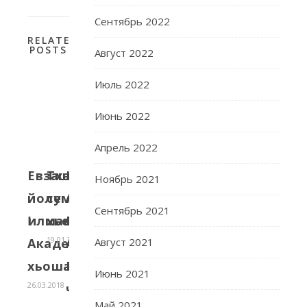
Сентябрь 2022
RELATED
POSTS
Август 2022
Июль 2022
Июнь 2022
Апрель 2022
Евзаш
Тхан
Карасаев
Ноябрь 2021
йолу
семинарехь
А.Т.,
Сентябрь 2021
Ӏилманча
хьеший
Мациев
19.01.2016
Академехь
А.Г.
Август 2021
хьошалгӀахь
Русско-
Июнь 2021
26.03.2018
чеченский
Май 2021