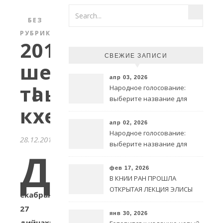
БЕЗ
РУБРИКИ
2017
СВЕЖИЕ ЗАПИСИ
шеран
апр 03, 2026
тӀаьххьара
Народное голосование:
выберите название для
кхеташо
символа @ на чеченском
языке
апр 02, 2026
Народное голосование:
28.12.2017
выберите название для
Д
символа @ на чеченском
языке
фев 17, 2026
В КНИИ РАН ПРОШЛА
ОТКРЫТАЯ ЛЕКЦИЯ ЭЛИСЫ
екабран
ИЗРАИЛОВОЙ
27
янв 30, 2026
дийнахь