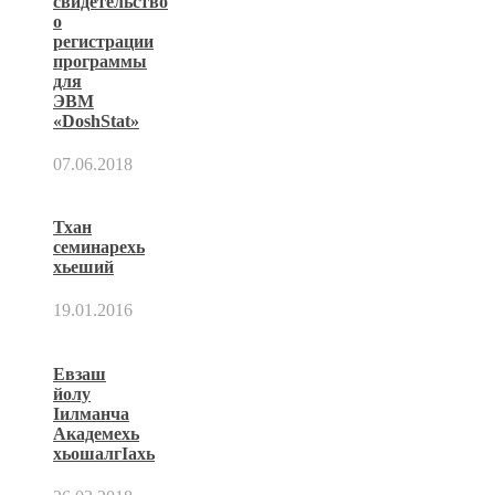
свидетельство
о
регистрации
программы
для
ЭВМ
«DoshStat»
07.06.2018
Тхан
семинарехь
хьеший
19.01.2016
Евзаш
йолу
Ӏилманча
Академехь
хьошалгӀахь