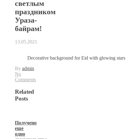
светлым
праздником
Ураза-
байрам!
13.05.2021
Decorative background for Eid with glowing stars
By
admin
No
Comments
Related
Posts
Получено
еще
одно