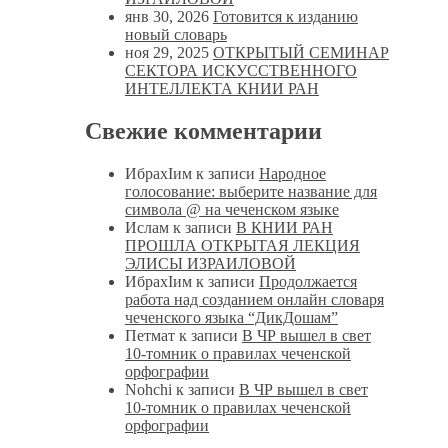
янв 30, 2026
Готовится к изданию
новый словарь
ноя 29, 2025
ОТКРЫТЫЙ СЕМИНАР
СЕКТОРА ИСКУССТВЕННОГО
ИНТЕЛЛЕКТА КНИИ РАН
Свежие комментарии
ИбрахIим
к записи
Народное
голосование: выберите название для
символа @ на чеченском языке
Ислам
к записи
В КНИИ РАН
ПРОШЛА ОТКРЫТАЯ ЛЕКЦИЯ
ЭЛИСЫ ИЗРАИЛОВОЙ
ИбрахIим
к записи
Продолжается
работа над созданием онлайн словаря
чеченского языка “ДикДошам”
Петмат
к записи
В ЧР вышел в свет
10-томник о правилах чеченской
орфографии
Nohchi
к записи
В ЧР вышел в свет
10-томник о правилах чеченской
орфографии