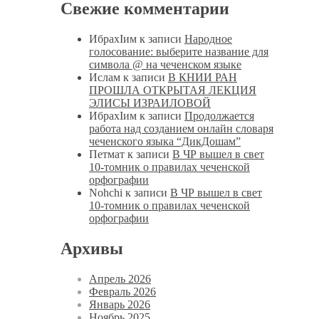
Свежие комментарии
ИбрахIим
к записи
Народное
голосование: выберите название для
символа @ на чеченском языке
Ислам
к записи
В КНИИ РАН
ПРОШЛА ОТКРЫТАЯ ЛЕКЦИЯ
ЭЛИСЫ ИЗРАИЛОВОЙ
ИбрахIим
к записи
Продолжается
работа над созданием онлайн словаря
чеченского языка “ДикДошам”
Петмат
к записи
В ЧР вышел в свет
10-томник о правилах чеченской
орфографии
Nohchi
к записи
В ЧР вышел в свет
10-томник о правилах чеченской
орфографии
Архивы
Апрель 2026
Февраль 2026
Январь 2026
Ноябрь 2025