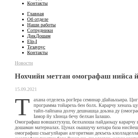
Контакты
Главная
Об отделе
Наши работы
Сотрудники
ДикДошам
Elp-I
Тезаурус
Контакты
Новости
Нохчийн меттан омографаш нийса й
15.09.2021
Т
ахана отделехь рогӀера семинар дӀайаьхьира. Ци
программа тойарехь бен болх. Карарчу хенахь цу
тайп-тайпана долчу дешнашца доьзна ду (омогра
Ӏамор йу хӀинца бечу белхан Ӏалашо.
Омографаш вовшахтухуш, белхахоша пайдаоьцу карарчу 
дошаман материалах. Цунах оьшшучу кепара база нисйеш 
омографаш схьагулйаран алгоритман декъехь кхолладелл