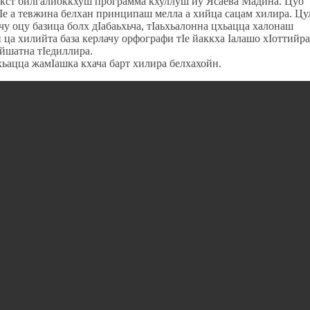
текст билгалйоккхуш программа кхуллуш йу Ясаева Мадина. Цуо
тӀе а тевжина белхан принципаш мелла а хийца сацам хилира. Цу
чу оцу базица болх дӀабаьхьча, тӀаьхьалонна цхьацца халонаш
ца хилийта база керлачу орфографи тӀе йаккха Ӏалашо хӀоттийра
айшатна тӀедиллира.
хьацца жамӀашка кхача барт хилира белхахойн.