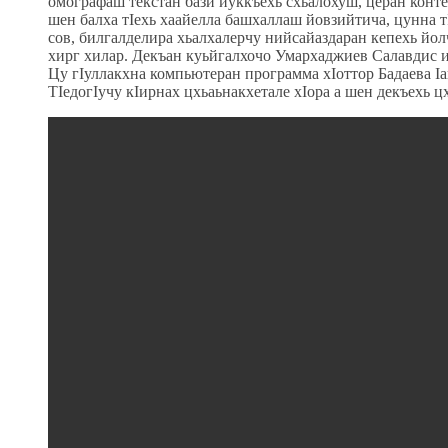
омографаш текстан бази йуккъехь схьалохуш, церан кон
шен балха тӀехь хаайелла башхаллаш йовзийтича, цунна 
сов, билгалделира хьалхалерчу нийсайаздаран кепехь йол
хирг хилар. Декъан куьйгалхочо Умархаджиев Салавдис и 
Цу гӀуллакхна компьютеран программа хӀоттор Бадаева Ӏ
ТӀедогӀучу кӀирнах цхьаьнакхетале хӀора а шен декъехь ц