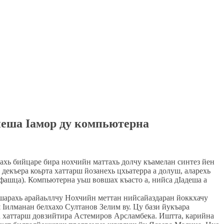
еша Ӏамор ду компьютерна
гахь бийцаре бира нохчийн маттахь долчу къамелан синтез йен
 декъера коьрта хаттарш йозанехь цхьатерра а долуш, аларехь
фашца). Компьютерна уьш вовшах къасто а, нийса дӀадеша а
шарахь арайаьллчу Нохчийн меттан нийсайаздаран йоккхачу
Ӏилманан белхахо Султанов Зелим ву. Цу бази йукъара
а хаттарш довзийтира Астемиров Арсламбека. Иштта, карийна