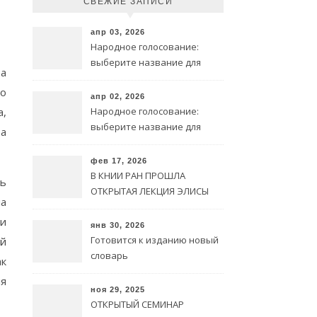
СВЕЖИЕ ЗАПИСИ
апр 03, 2026
Народное голосование:
выберите название для
та
символа @ на чеченском
по
языке
апр 02, 2026
а,
Народное голосование:
выберите название для
ра
символа @ на чеченском
языке
фев 17, 2026
В КНИИ РАН ПРОШЛА
ть
ОТКРЫТАЯ ЛЕКЦИЯ ЭЛИСЫ
ла
ИЗРАИЛОВОЙ
 и
янв 30, 2026
Готовится к изданию новый
й
словарь
ак
ля
ноя 29, 2025
ОТКРЫТЫЙ СЕМИНАР