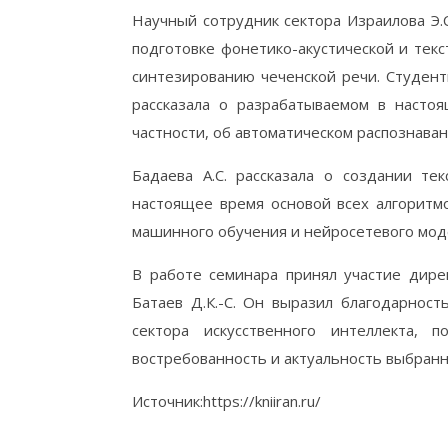
Научный сотрудник сектора Израилова Э.С
подготовке фонетико-акустической и тек
синтезированию чеченской речи. Студен
рассказала о разрабатываемом в насто
частности, об автоматическом распознаван
Бадаева А.С. рассказала о создании т
настоящее время основой всех алгоритм
машинного обучения и нейросетевого мод
В работе семинара принял участие дире
Батаев Д.К.-С. Он выразил благодарност
сектора искусственного интеллекта,
востребованность и актуальность выбранн
Источник:https://kniiran.ru/