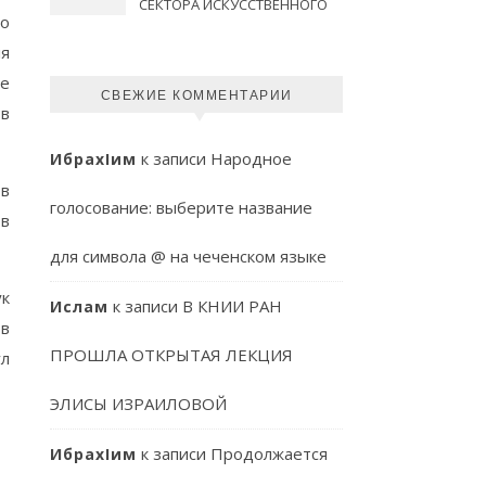
СЕКТОРА ИСКУССТВЕННОГО
 о
ИНТЕЛЛЕКТА КНИИ РАН
ля
же
СВЕЖИЕ КОММЕНТАРИИ
 в
к записи
Народное
ИбрахIим
 в
голосование: выберите название
ов
для символа @ на чеченском языке
ук
к записи
В КНИИ РАН
Ислам
ов
ПРОШЛА ОТКРЫТАЯ ЛЕКЦИЯ
л
ЭЛИСЫ ИЗРАИЛОВОЙ
к записи
Продолжается
ИбрахIим