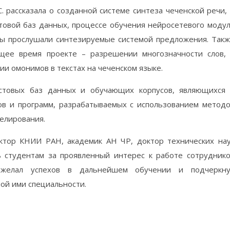
. рассказала о созданной системе синтеза чеченской речи,
стовой баз данных, процессе обучения нейросетевого моду
ты прослушали синтезируемые системой предложения. Так
ящее время проекте – разрешении многозначности слов,
ии омонимов в текстах на чеченском языке.
екстовых баз данных и обучающих корпусов, являющихся
ов и программ, разрабатываемых с использованием метод
елирования.
ктор КНИИ РАН, академик АН ЧР, доктор технических на
ь студентам за проявленный интерес к работе сотрудник
 пожелал успехов в дальнейшем обучении и подчеркну
ой ими специальности.