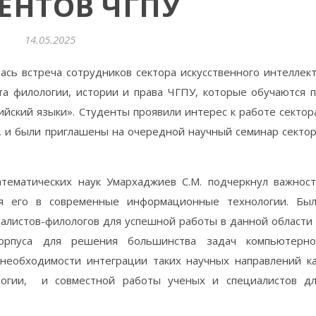
ЕНТОВ ЧГПУ
14.05.2025
ась встреча сотрудников сектора искусственного интеллек
та филологии, истории и права ЧГПУ, которые обучаются 
йский языки». Студенты проявили интерес к работе сектор
й, и были приглашены на очередной научный семинар секто
тематических наук Умархаджиев С.М. подчеркнул важнос
я его в современные информационные технологии. Бы
иалистов-филологов для успешной работы в данной области
корпуса для решения большинства задач компьютерно
 необходимости интеграции таких научных направлений к
огии, и совместной работы ученых и специалистов д