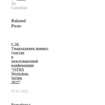
No
Comments
Related
Posts
С.М.
Умархаджиев принял
участие
в
международной
конференции
“OTHA
Workshop-
Spring
2022”
07.07.2022
Разработка