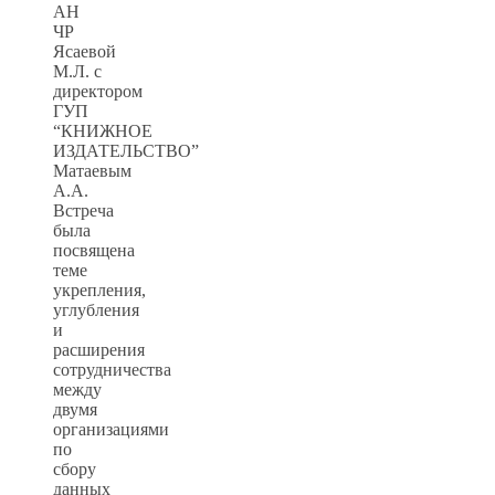
АН
ЧР
Ясаевой
М.Л. с
директором
ГУП
“КНИЖНОЕ
ИЗДАТЕЛЬСТВО”
Матаевым
А.А.
Встреча
была
посвящена
теме
укрепления,
углубления
и
расширения
сотрудничества
между
двумя
организациями
по
сбору
данных