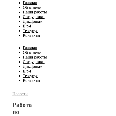
Главная
Об отделе
Наши работы
Сотрудники
ДикДошам
Elp-I
Тезаурус
Контакты
Главная
Об отделе
Наши работы
Сотрудники
ДикДошам
Elp-I
Тезаурус
Контакты
Новости
Работа
по