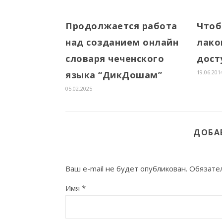
Продолжается работа
Чтоб
над созданием онлайн
лако
словаря чеченского
дост
19.06.201
языка “ДикДошам”
05.02.2025
ДОБА
Ваш e-mail не будет опубликован.
Обязате
Имя
*