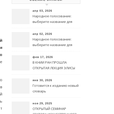
апр 03, 2026
Народное голосование:
выберите название для
символа @ на чеченском
языке
апр 02, 2026
Народное голосование:
й
выберите название для
м
символа @ на чеченском
о
языке
фев 17, 2026
ые
В КНИИ РАН ПРОШЛА
ОТКРЫТАЯ ЛЕКЦИЯ ЭЛИСЫ
ИЗРАИЛОВОЙ
ую
янв 30, 2026
Готовится к изданию новый
ов
словарь
й
рь
ноя 29, 2025
от
ОТКРЫТЫЙ СЕМИНАР