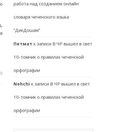
работа над созданием онлайн
ую
словаря чеченского языка
ц,
“ДикДошам”
ев
к записи
В ЧР вышел в свет
Петмат
10-томник о правилах чеченской
орфографии
ts
к записи
В ЧР вышел в свет
Nohchi
10-томник о правилах чеченской
орфографии