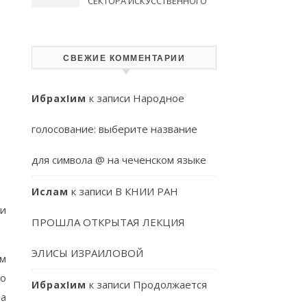
СЕКТОРА ИСКУССТВЕННОГО
ИНТЕЛЛЕКТА КНИИ РАН
СВЕЖИЕ КОММЕНТАРИИ
к записи
Народное
ИбрахIим
голосование: выберите название
для символа @ на чеченском языке
к записи
В КНИИ РАН
Ислам
 и
ПРОШЛА ОТКРЫТАЯ ЛЕКЦИЯ
ЭЛИСЫ ИЗРАИЛОВОЙ
ем
но
к записи
Продолжается
ИбрахIим
ра