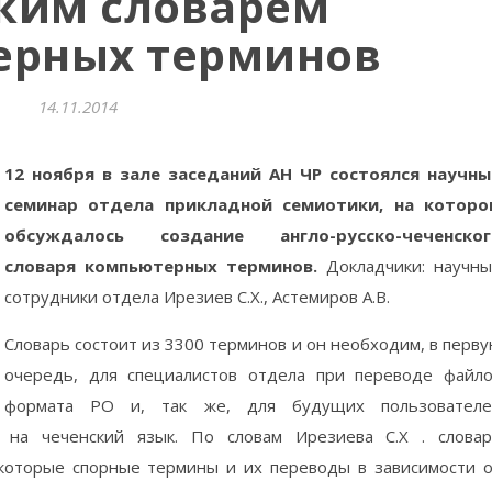
ким словарём
ерных терминов
14.11.2014
12 ноября в зале заседаний АН ЧР состоялся научны
семинар отдела прикладной семиотики, на которо
обсуждалось создание англо-русско-чеченског
словаря компьютерных терминов.
Докладчики: научн
сотрудники отдела Ирезиев С.Х., Астемиров А.В.
Словарь состоит из 3300 терминов и он необходим, в перв
очередь, для специалистов отдела при переводе файл
формата PO и, так же, для будущих пользователе
 на чеченский язык. По словам Ирезиева С.Х . слова
екоторые спорные термины и их переводы в зависимости 