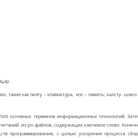
йцар
, такие как пилгу – клавиатура, иэс – память, халсту- шлюз
 500 основных терминов информационных технологий. Зат
очетаний из po-файлов, содержащих ключевое слово. Конеч
ств программирования, с целью ускорения процесса сбо