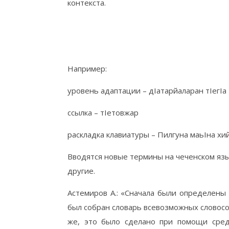
контекста.
Например:
уровень адаптации – дIатарйаларан тIегIа
ссылка – тIетовжар
раскладка клавиатуры – Пилгуна маьIна хи
Вводятся новые термины на чеченском языке
другие.
Астемиров А.: «Сначала были определены
был собран словарь всевозможных словос
же, это было сделано при помощи сред