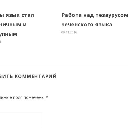
ы язык стал
Работа над тезаурусо
ничным и
чеченского языка
09.11.2016
упным
4
ВИТЬ КОММЕНТАРИЙ
льные поля помечены
*