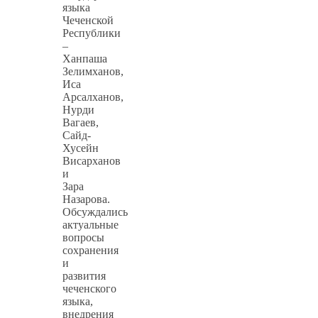
языка
Чеченской
Республики
–
Ханпаша
Зелимханов,
Иса
Арсалханов,
Нурди
Вагаев,
Сайд-
Хусейн
Висарханов
и
Зара
Назарова.
Обсуждались
актуальные
вопросы
сохранения
и
развития
чеченского
языка,
внедрения