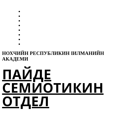
Коьртаниг
Отделах
Тхан белхаш
Белхахой
ДикДошам
Elp-I
Тезаурус
Контакташ
НОХЧИЙН РЕСПУБЛИКИН ӀИЛМАНИЙН
АКАДЕМИ
ПАЙДЕ
СЕМИОТИКИН
ОТДЕЛ