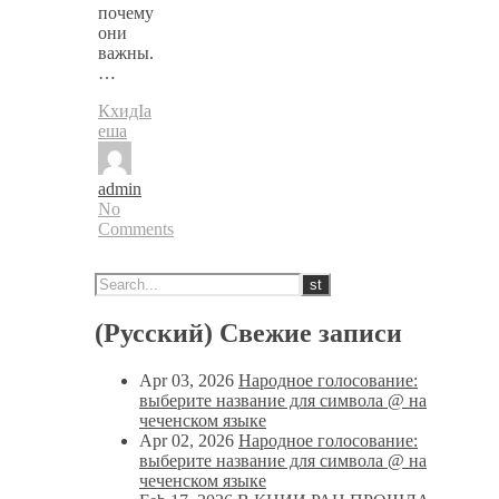
почему
они
важны.
…
КхидIа
еша
admin
No
Comments
(Русский) Свежие записи
Apr 03, 2026
Народное голосование:
выберите название для символа @ на
чеченском языке
Apr 02, 2026
Народное голосование:
выберите название для символа @ на
чеченском языке