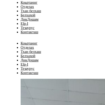
Коьртаниг
Отделах
Тхан белхаш
Белхахой
ДикДошам
Elp-I
Тезаурус
Контакташ
Коьртаниг
Отделах
Тхан белхаш
Белхахой
ДикДошам
Elp-I
Тезаурус
Контакташ