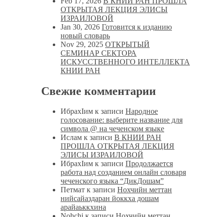
Feb 17, 2026
В КНИИ РАН ПРОШЛА
ОТКРЫТАЯ ЛЕКЦИЯ ЭЛИСЫ
ИЗРАИЛОВОЙ
Jan 30, 2026
Готовится к изданию
новый словарь
Nov 29, 2025
ОТКРЫТЫЙ
СЕМИНАР СЕКТОРА
ИСКУССТВЕННОГО ИНТЕЛЛЕКТА
КНИИ РАН
Свежие комментарии
ИбрахIим
к записи
Народное
голосование: выберите название для
символа @ на чеченском языке
Ислам
к записи
В КНИИ РАН
ПРОШЛА ОТКРЫТАЯ ЛЕКЦИЯ
ЭЛИСЫ ИЗРАИЛОВОЙ
ИбрахIим
к записи
Продолжается
работа над созданием онлайн словаря
чеченского языка “ДикДошам”
Петмат
к записи
Нохчийн меттан
нийсайаздаран йоккха дошам
арайаьккхина
Nohchi
к записи
Нохчийн меттан