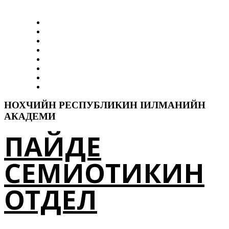
Коьртаниг
Отделах
Тхан белхаш
Белхахой
ДикДошам
Elp-I
Тезаурус
Контакташ
НОХЧИЙН РЕСПУБЛИКИН ӀИЛМАНИЙН
АКАДЕМИ
ПАЙДЕ
СЕМИОТИКИН
ОТДЕЛ