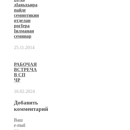
дIаяьхьира
пайде
семиотикин
отделан
рогIера
Iилманан
семинар
25.11.2014
РАБОЧАЯ
ВСТРЕЧА
В СП
ЧР
16.02.2024
Добавить
комментарий
Ваш
e-mail