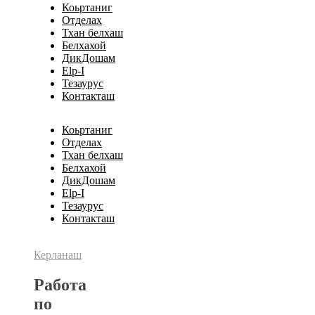
Коьртаниг
Отделах
Тхан белхаш
Белхахой
ДикДошам
Elp-I
Тезаурус
Контакташ
Коьртаниг
Отделах
Тхан белхаш
Белхахой
ДикДошам
Elp-I
Тезаурус
Контакташ
Керланаш
Работа
по