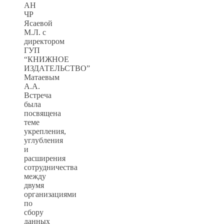
АН
ЧР
Ясаевой
М.Л. с
директором
ГУП
“КНИЖНОЕ
ИЗДАТЕЛЬСТВО”
Матаевым
А.А.
Встреча
была
посвящена
теме
укрепления,
углубления
и
расширения
сотрудничества
между
двумя
организациями
по
сбору
данных