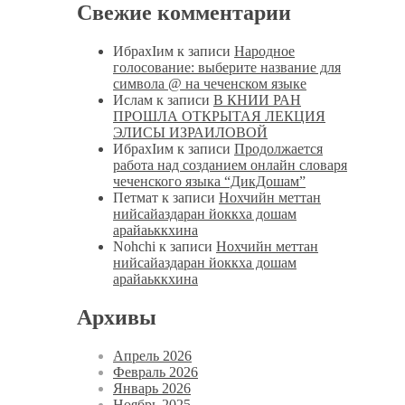
Свежие комментарии
ИбрахIим
к записи
Народное
голосование: выберите название для
символа @ на чеченском языке
Ислам
к записи
В КНИИ РАН
ПРОШЛА ОТКРЫТАЯ ЛЕКЦИЯ
ЭЛИСЫ ИЗРАИЛОВОЙ
ИбрахIим
к записи
Продолжается
работа над созданием онлайн словаря
чеченского языка “ДикДошам”
Петмат
к записи
Нохчийн меттан
нийсайаздаран йоккха дошам
арайаьккхина
Nohchi
к записи
Нохчийн меттан
нийсайаздаран йоккха дошам
арайаьккхина
Архивы
Апрель 2026
Февраль 2026
Январь 2026
Ноябрь 2025